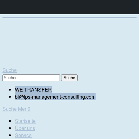
Suche
WE TRANSFER
bl@fps-management-consulting.com
Suche
Menü
Startseite
Über uns
Service