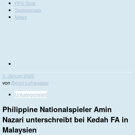
FPS Goal
Testimonials
News
3. Januar 2020
von
Benni Lohwasser
Unkategorisiert
Philippine Nationalspieler Amin
Nazari unterschreibt bei Kedah FA in
Malaysien