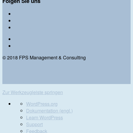
Folgen Sie uns
Twitter
Facebook
Instagram
Impressum
Datenschutz
© 2018 FPS Management & Consulting
FPS Management & Consulting
We transfer
Zur Werkzeugleiste springen
Über
WordPress.org
WordPress
Dokumentation (engl.)
Learn WordPress
Support
Feedback