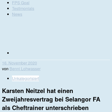
FPS Goal
Testimonials
News
16. November 2020
von
Benni Lohwasser
Unkategorisiert
Karsten Neitzel hat einen
Zweijahresvertrag bei Selangor FA
als Cheftrainer unterschrieben