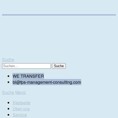
Suche
WE TRANSFER
bl@fps-management-consulting.com
Suche
Menü
Startseite
Über uns
Service