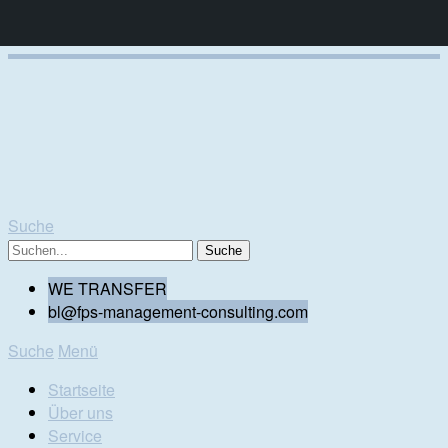
Suche
WE TRANSFER
bl@fps-management-consulting.com
Suche
Menü
Startseite
Über uns
Service