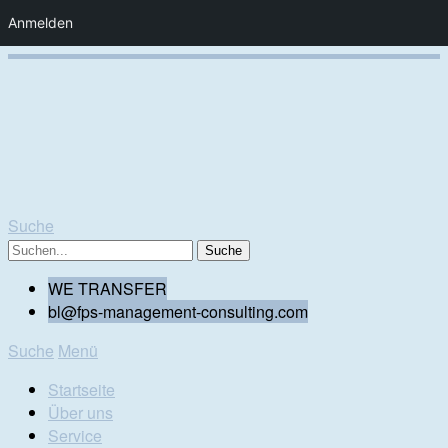
Anmelden
Suche
WE TRANSFER
bl@fps-management-consulting.com
Suche
Menü
Startseite
Über uns
Service