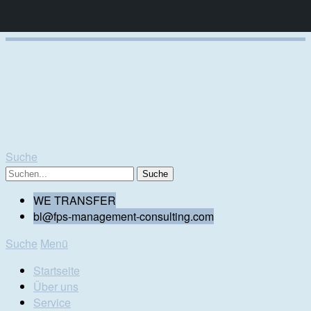
Suche
WE TRANSFER
bl@fps-management-consulting.com
Suche
Menü
Startseite
Über uns
Service