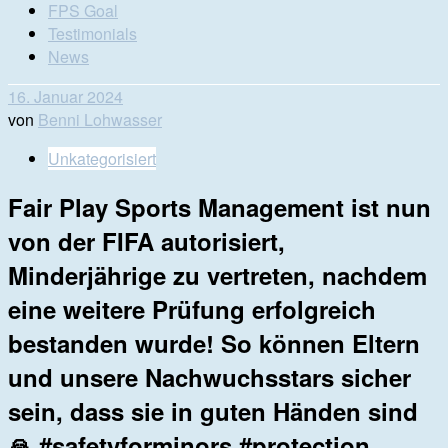
FPS Goal
Testimonials
News
16. Januar 2024
von
Benni Lohwasser
Unkategorisiert
Fair Play Sports Management ist nun
von der FIFA autorisiert,
Minderjährige zu vertreten, nachdem
eine weitere Prüfung erfolgreich
bestanden wurde! So können Eltern
und unsere Nachwuchsstars sicher
sein, dass sie in guten Händen sind
🙏 #safetyforminors #protection