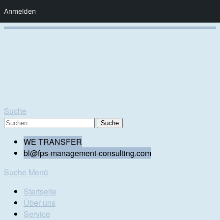
Anmelden
Suche
WE TRANSFER
bl@fps-management-consulting.com
Suche
Menü
Startseite
Über uns
Service