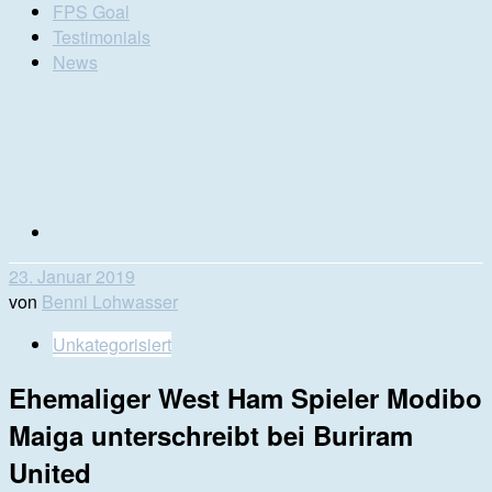
FPS Goal
Testimonials
News
23. Januar 2019
von
Benni Lohwasser
Unkategorisiert
Ehemaliger West Ham Spieler Modibo
Maiga unterschreibt bei Buriram
United