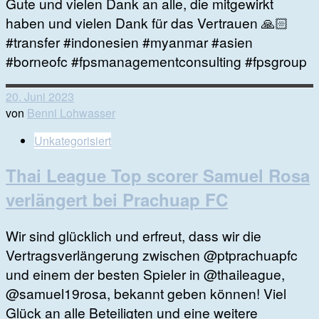
Gute und vielen Dank an alle, die mitgewirkt
haben und vielen Dank für das Vertrauen 🙏🏻
#transfer #indonesien #myanmar #asien
#borneofc #fpsmanagementconsulting #fpsgroup
20. Juni 2023
von
Benni Lohwasser
Unkategorisiert
Thai League Top scorer Samuel Rosa
verlängert bei Prachuap FC
Wir sind glücklich und erfreut, dass wir die
Vertragsverlängerung zwischen @ptprachuapfc
und einem der besten Spieler in @thaileague,
@samuel19rosa, bekannt geben können! Viel
Glück an alle Beteiligten und eine weitere