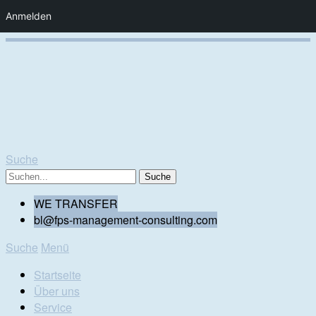
Anmelden
Suche
WE TRANSFER
bl@fps-management-consulting.com
Suche
Menü
Startseite
Über uns
Service