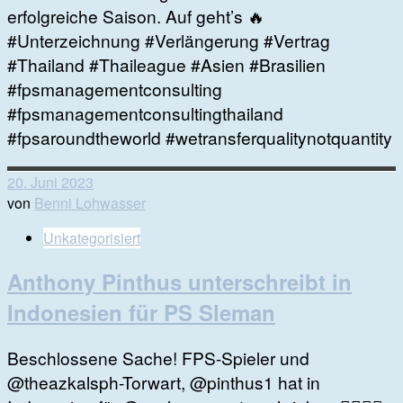
erfolgreiche Saison. Auf geht’s 🔥
#Unterzeichnung #Verlängerung #Vertrag
#Thailand #Thaileague #Asien #Brasilien
#fpsmanagementconsulting
#fpsmanagementconsultingthailand
#fpsaroundtheworld #wetransferqualitynotquantity
20. Juni 2023
von
Benni Lohwasser
Unkategorisiert
Anthony Pinthus unterschreibt in
Indonesien für PS Sleman
Beschlossene Sache! FPS-Spieler und
@theazkalsph-Torwart, @pinthus1 hat in