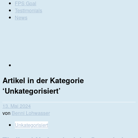
FPS Goal
Testimonials
News
Artikel in der Kategorie
‘
Unkategorisiert
’
13. Mai 2024
von
Benni Lohwasser
Unkategorisiert