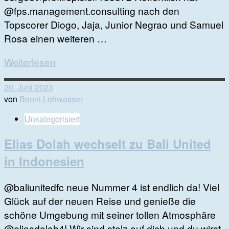
@fps.management.consulting nach den
Topscorer Diogo, Jaja, Junior Negrao und Samuel
Rosa einen weiteren …
Weiterlesen
20. Juni 2023
von
Benni Lohwasser
Unkategorisiert
Elias Dolah wechselt zu Bali United
in Indonesien
@baliunitedfc neue Nummer 4 ist endlich da! Viel
Glück auf der neuen Reise und genieße die
schöne Umgebung mit seiner tollen Atmosphäre
@eliasdolah4! Wir sind stolz auf dich und du wirst