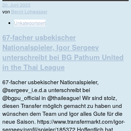
20. Juni 2023
von
Benni Lohwasser
Unkategorisiert
67-facher usbekischer
Nationalspieler, Igor Sergeev
unterschreibt bei BG Pathum United
in the Thai League
67-facher usbekischer Nationalspieler,
@sergeev_i.e.d.a unterschreibt bei
@bgpu_official in @thaileague! Wir sind stolz,
diesen Transfer möglich gemacht zu haben und
wünschen dem Team und Igor alles Gute für die
neue Saison. https://www.transfermarkt.com/igor-
sergeev/profil/spieler/185372 Hoffentlich hat