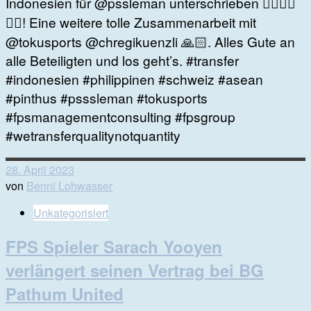
Indonesien für @pssleman unterschrieben 👍🏻✌🏻
👏🏻! Eine weitere tolle Zusammenarbeit mit
@tokusports @chregikuenzli 🙏🏻. Alles Gute an
alle Beteiligten und los geht’s. #transfer
#indonesien #philippinen #schweiz #asean
#pinthus #psssleman #tokusports
#fpsmanagementconsulting #fpsgroup
#wetransferqualitynotquantity
28. April 2023
von
Benni Lohwasser
Unkategorisiert
FPS Spieler Sarach Yooyen
verlängert seinen Vertrag bei BG
Pathum United