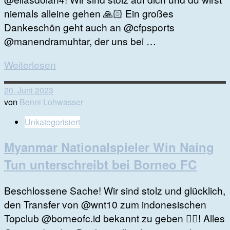
niemals alleine gehen 🙏🏻 Ein großes
Dankeschön geht auch an @cfpsports
@manendramuhtar, der uns bei …
Weiterlesen
20. Juni 2023
von
Benni Lohwasser
Unkategorisiert
Myanmar Nationalspieler Win Naing
Tun unterschreibt bei Borneo FC
Beschlossene Sache! Wir sind stolz und glücklich,
den Transfer von @wnt10 zum indonesischen
Topclub @borneofc.id bekannt zu geben 👍🏻! Alles