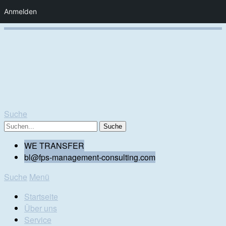
Anmelden
Suche
WE TRANSFER
bl@fps-management-consulting.com
Suche
Menü
Startseite
Über uns
Service